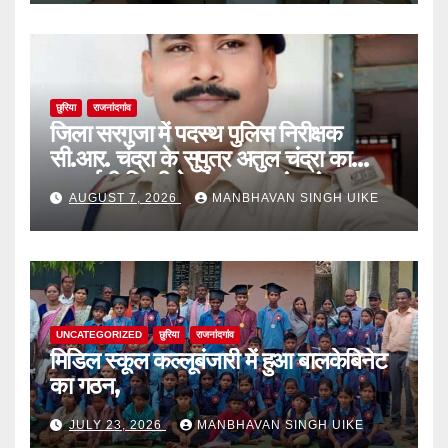
छुरिया
राजनांदगांव
जिला सरगुजा में पदस्थ पुलिस निरीक्षक
सी.आर. चंद्रा के सुपुत्र अतुल चंद्रा का
एनआईटी दिल्ली के कंप्यूटर साइंस एंड
AUGUST 7, 2026
MANBHAVAN SINGH UIKE
इंजीनियरिंग में चयन,
UNCATEGORIZED
छुरिया
राजनांदगांव
मिडिल स्कूल कल्लूबंजारी में हुआ बालकेबिनेट
का गठन,
JULY 23, 2026
MANBHAVAN SINGH UIKE