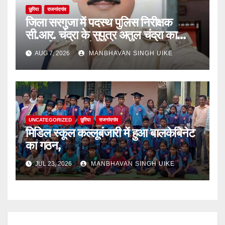
छुरिया
राजनांदगांव
जिला सरगुजा में पदस्थ पुलिस निरीक्षक
सी.आर. चंद्रा के सुपुत्र अतुल चंद्रा का
एनआईटी दिल्ली के कंप्यूटर साइंस एंड
AUG 7, 2026
MANBHAVAN SINGH UIKE
इंजीनियरिंग में चयन,
UNCATEGORIZED
छुरिया
राजनांदगांव
मिडिल स्कूल कल्लूबंजारी में हुआ बालकेबिनेट
का गठन,
JUL 23, 2026
MANBHAVAN SINGH UIKE