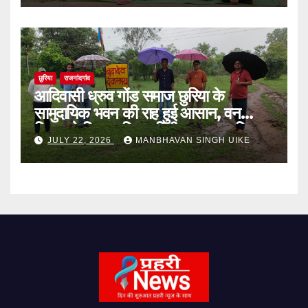
छुरिया
राजनांदगांव
आदिवासी ध्रुव गोंड समाज छुरिया के
सामुदायिक भवन की राह हुई आसान, वन
विभाग ने किया भूमि का निरीक्षण, वन अधिकार
JULY 22, 2026
MANBHAVAN SINGH UIKE
भूमि की एनओसी जल्द,