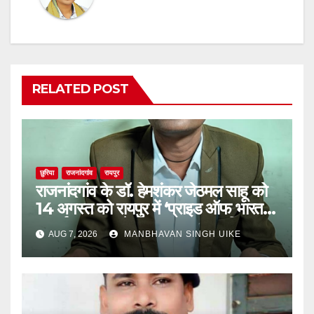
RELATED POST
छुरिया
राजनांदगांव
रायपुर
राजनांदगांव के डॉ. हेमशंकर जेठमल साहू को
14 अगस्त को रायपुर में ‘प्राइड ऑफ भारत
अवॉर्ड 2026’ से किया जाएगा सम्मानित,
AUG 7, 2026
MANBHAVAN SINGH UIKE