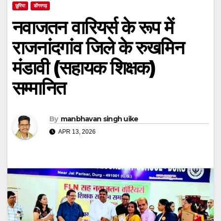
छुरिया
डोंगरगढ़
नवाजतन वारियर्स के रूप में
राजनांदगांव जिले के रुखमिन
मंडावी (सहायक शिक्षक)
सम्मानित
By
manbhavan singh uike
APR 13, 2026